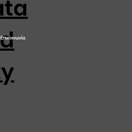
ata
nd
Επικοινωνία
ty