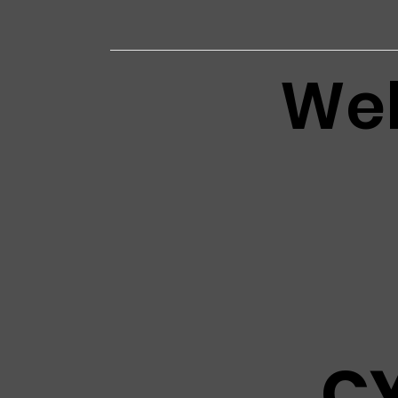
Web
C