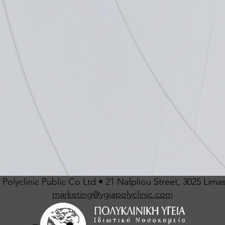
Polyclinic Public Co Ltd • 21 Nafpliou Street, 3025 Lima
marketing@ygiapolyclinic.com