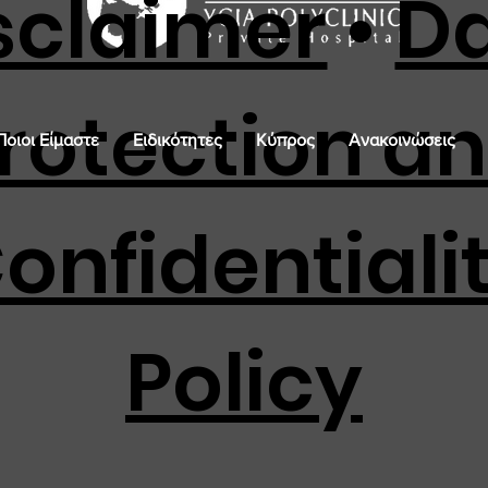
sclaimer
•
D
rotection a
Ποιοι Είμαστε
Ειδικότητες
Κύπρος
Ανακοινώσεις
onfidentiali
Policy