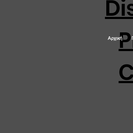
Di
P
Αρχική
C