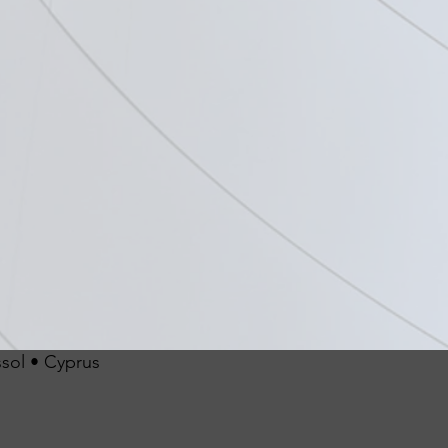
ssol • Cyprus