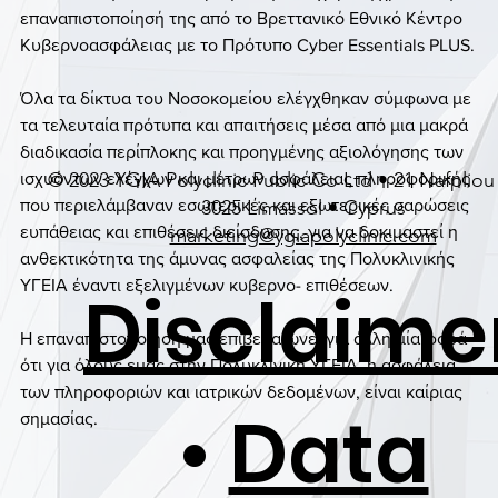
επαναπιστοποίησή της από το Βρεττανικό Εθνικό Κέντρο 
Κυβερνοασφάλειας με το Πρότυπο Cyber Essentials PLUS.
Όλα τα δίκτυα του Νοσοκομείου ελέγχθηκαν σύμφωνα με 
τα τελευταία πρότυπα και απαιτήσεις μέσα από μια μακρά 
διαδικασία περίπλοκης και προηγμένης αξιολόγησης των 
© 2023 YGIA Polyclinic Public Co Ltd • 21 Nafpliou 
ισχυόντων ελέγχων και μέτρων ασφάλειας πληροφορικής 
3025 Limassol • Cyprus
που περιελάμβαναν εσωτερικές και εξωτερικές σαρώσεις 
ευπάθειας και επιθέσεις διείσδυσης, για να δοκιμαστεί η 
marketing@ygiapolyclinic.com
ανθεκτικότητα της άμυνας ασφαλείας της Πολυκλινικής 
ΥΓΕΙΑ έναντι εξελιγμένων κυβερνο- επιθέσεων.
Disclaime
Η επαναπιστοποίησή μας επιβεβαιώνει για άλλη μία φορά 
ότι για όλους εμάς στην Πολυκλινική ΥΓΕΙΑ, η ασφάλεια 
των πληροφοριών και ιατρικών δεδομένων, είναι καίριας 
•
Data
σημασίας.