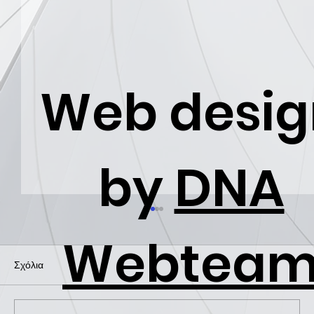
Web desig
by
DNA
Webtea
Σχόλια