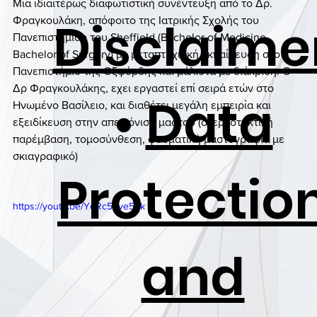
Μία ιδιαιτέρως διαφωτιστική συνέντευξη από το Δρ. 
Disclaime
Φραγκουλάκη, απόφοιτο της Ιατρικής Σχολής του 
Πανεπιστημίου του Sheffield (Bachelor of Medicine, 
Bachelor of Surgery) με μεταπτυχιακή εκπαίδευση στο 
Πανεπιστήμιο της Οξφόρδης και μάλιστα με διάκριση. Ο 
Δρ Φραγκουλάκης, εχει εργαστεί επί σειρά ετών στο 
•
Data
Ηνωμένο Βασίλειο, και διαθέτει μεγάλη εμπειρία και 
εξειδίκευση στην απεικόνιση μαστού (στερεοτακτική 
παρέμβαση, τομοσύνθεση, φασματική μαστογραφία με 
σκιαγραφικό)
Protectio
https://youtu.be/YqRc5ove5Sk
and