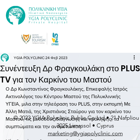
YGIA POLYCLINIC
24 Φεβ 2023
Συνέντευξη Δρ Φραγκουλάκη στο PLUS
TV για τον Καρκίνο του Μαστού
Ο Δρ Κωνσταντίνος Φραγκουλάκης, Επικεφαλής Ιατρός 
Ακτινολόγος του Κέντρου Μαστού της Πολυκλινικής 
ΥΓΕΙΑ, μιλα στην τηλεόραση του PLUS, στην εκπομπή Με 
Άλλη Ματιά, της Χριστιάνας Σταύρου για τον καρκίνο του 
© 2023 YGIA Polyclinic Public Co Ltd • 21 Nafpliou 
Μαστού, τις μεθόδους διάγνωσης και πρόληψης, τα 
3025 Limassol • Cyprus
συμπτώματα και την αντιμετώπιση.
marketing@ygiapolyclinic.com