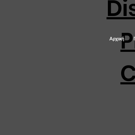
Di
P
Αρχική
C