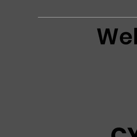
Web
C