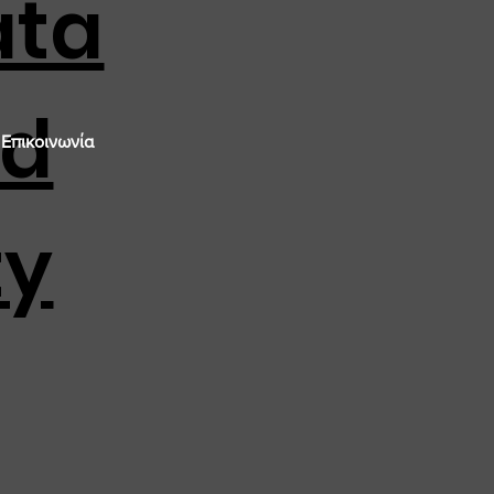
ata
nd
Επικοινωνία
ty