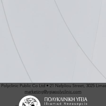
Polyclinic Public Co Ltd • 21 Nafpliou Street, 3025 Lima
marketing@ygiapolyclinic.com