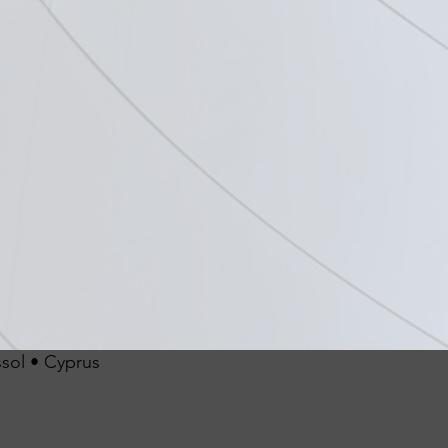
ssol • Cyprus