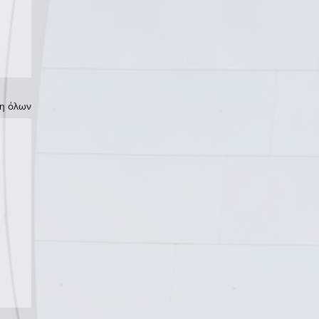
η όλων