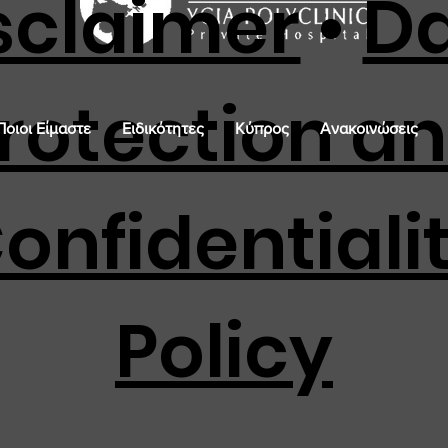
sclaimer
•
D
rotection a
Ποιοι Είμαστε
Ειδικότητες
Κύπρος
Ανακοινώσεις
onfidentiali
Policy